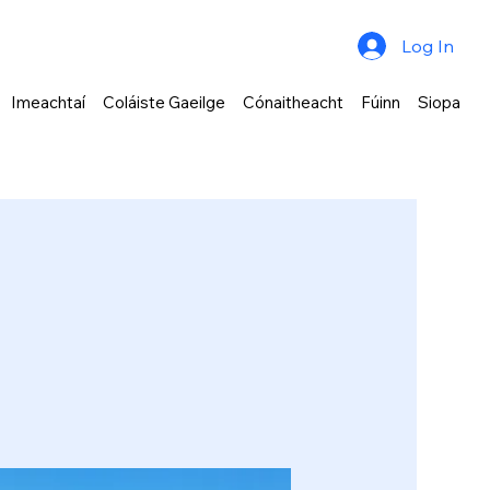
Log In
Imeachtaí
Coláiste Gaeilge
Cónaitheacht
Fúinn
Siopa