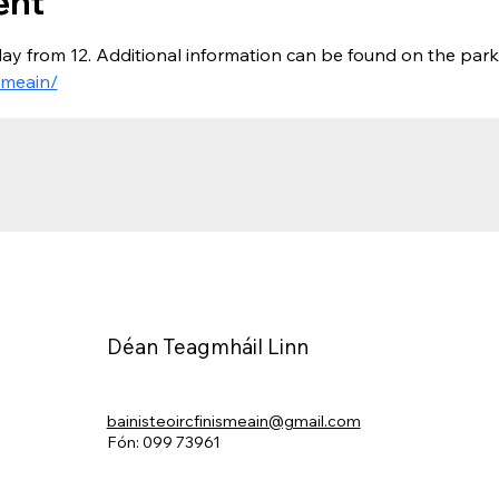
ent
ay from 12. Additional information can be found on the park
smeain/
Déan Teagmháil Linn
bainisteoircfinismeain@gmail.com
Fón: 099 73961