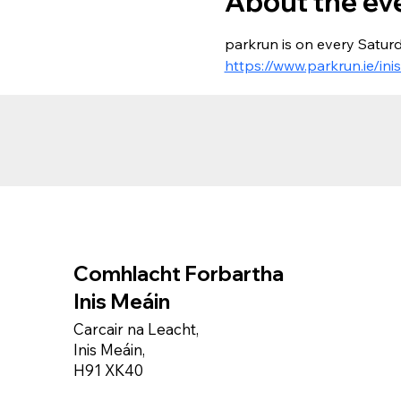
About the ev
parkrun is on every Saturd
https://www.parkrun.ie/ini
Comhlacht Forbartha
Inis Meáin
Carcair na Leacht,
Inis Meáin,
H91 XK40