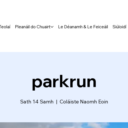
Teolaí
Pleanáil do Chuairt
Le Déanamh & Le Feiceáil
Siúloidí
parkrun
Sath 14 Samh
  |  
Coláiste Naomh Eoin