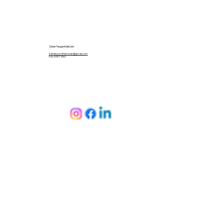
Déan Teagmháil Linn
bainisteoircfinismeain@gmail.com
Fón: 099 73961