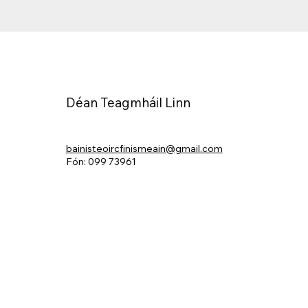
Déan Teagmháil Linn
bainisteoircfinismeain@gmail.com
Fón: 099 73961