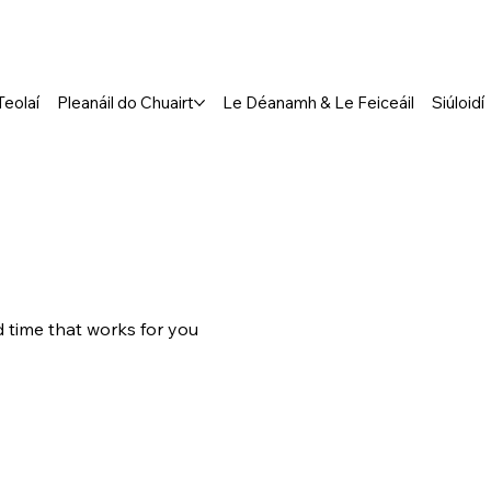
Teolaí
Pleanáil do Chuairt
Le Déanamh & Le Feiceáil
Siúloidí
d time that works for you