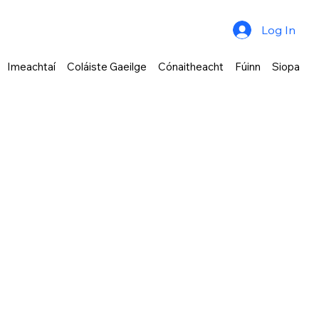
Log In
Imeachtaí
Coláiste Gaeilge
Cónaitheacht
Fúinn
Siopa